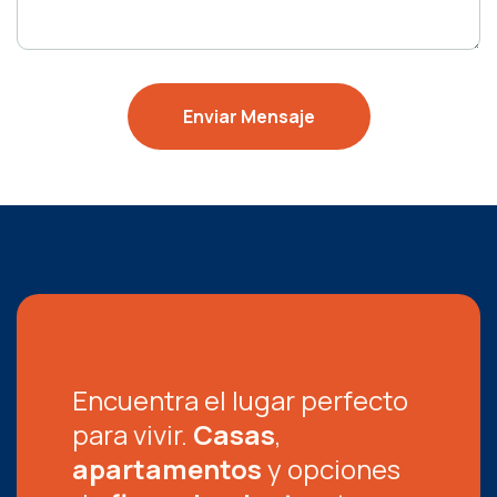
Encuentra el lugar perfecto
para vivir.
Casas
,
apartamentos
y opciones