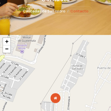
Cascadas de San Isidro
Contacto
+
−