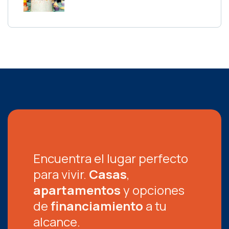
Encuentra el lugar perfecto
para vivir.
Casas
,
apartamentos
y opciones
de
financiamiento
a tu
alcance.